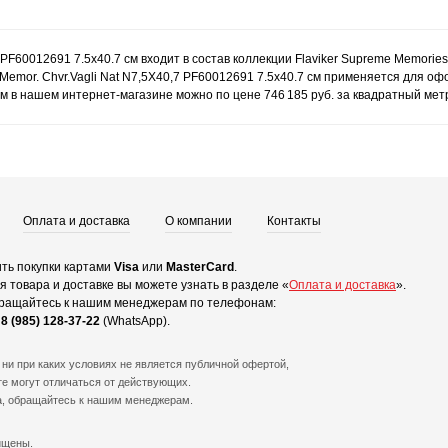
7 PF60012691 7.5x40.7 см входит в состав коллекции Flaviker Supreme Memorie
Memor. Chvr.Vagli Nat N7,5X40,7 PF60012691 7.5x40.7 см применяется для офо
 см в нашем интернет-магазине можно по цене 746 185 руб. за квадратный мет
Оплата и доставка
О компании
Контакты
ть покупки картами
Visa
или
MasterCard
.
 товара и доставке вы можете узнать в разделе «
Оплата и доставка
».
ращайтесь к нашим менеджерам по телефонам:
и
8 (985) 128-37-22
(WhatsApp).
ни при каких условиях не является публичной офертой,
е могут отличаться от действующих.
а, обращайтесь к нашим менеджерам.
ищены.