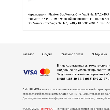
Керамогранит Flaviker Spr.Memor. Chvr.Vagli Nat N7,5X40,
формате 7.5x40.7 см с матовой поверхностью. Плитка Spr.
Spr.Memor. Chvr.Vagli Nat N7,5X40,7 PF60012691 7.5x40.7
Каталог
Скидки
Статьи о плитке
3D-дизайн
В наших магазинах вы можете оплати
Подробнее об условиях приобретения
За дополнительной информацией об
8 (985) 185-49-84
,
8 (985) 540-37-87
Сайт
PlitkiMira.ru
носит исключительно информационный характер и 
определяемой положениями Статьи 437 ГК РФ. Цены товаров на сайт
Для получения точной информации о стоимости товаров, пожалуйст
© 2009-2026.
PlitkiMira.ru
— интернет-магазин плитки.
Все права защ