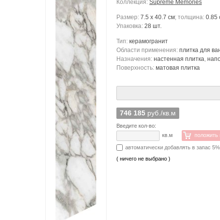
Коллекция:
Supreme Memories
Размер:
7.5 x 40.7 см
; толщина:
0.85
Упаковка:
28 шт.
Тип:
керамогранит
Области применения:
плитка для ва
Назначения:
настенная плитка
,
напо
Поверхность:
матовая плитка
746 185
руб./кв.м
Введите кол-во:
кв.м
положить 
автоматически добавлять в запас 5
( ничего не выбрано )