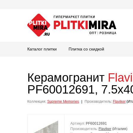
Каталог плитки
Плитка со скидкой
Керамогранит
Flav
PF60012691, 7.5x4
Коллекция:
Supreme Memories
|
Производитель:
Flaviker
(Ит
Артикул:
PF60012691
Производитель:
Flaviker
(Италия)