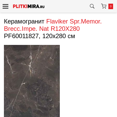
0
Керамогранит
Flaviker
Spr.Memor.
Brecc.Impe. Nat R120X280
PF60011827, 120x280 см