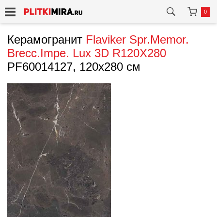
0
Керамогранит
Flaviker
Spr.Memor.
Brecc.Impe. Lux 3D R120X280
PF60014127, 120x280 см