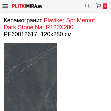
0
Керамогранит
Flaviker
Spr.Memor.
Dark Stone Nat R120X280
PF60012617, 120x280 см