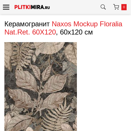
0
Керамогранит
Naxos
Mockup Floralia
Nat.Ret. 60X120
, 60x120 см