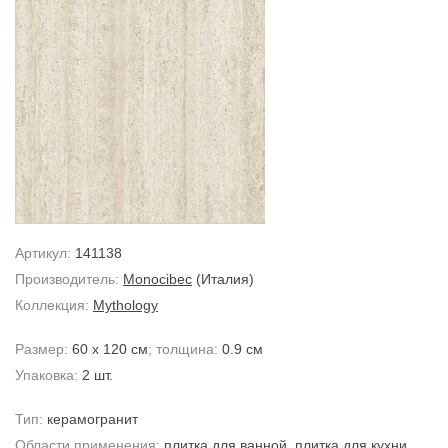
Артикул:
141138
Производитель:
Monocibec
(Италия)
Коллекция:
Mythology
Размер:
60 x 120 см
; толщина:
0.9 см
Упаковка:
2 шт.
Тип:
керамогранит
Области применения:
плитка для ванной
,
плитка для кухни
,