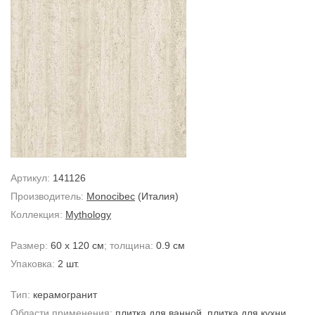
Артикул:
141126
Производитель:
Monocibec
(Италия)
Коллекция:
Mythology
Размер:
60 x 120 см
; толщина:
0.9 см
Упаковка:
2 шт.
Тип:
керамогранит
Области применения:
плитка для ванной
,
плитка для кухни
,