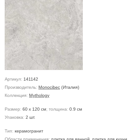
Артикул:
141142
Производитель:
Monocibec
(Италия)
Коллекция:
Mythology
Размер:
60 x 120 см
; толщина:
0.9 см
Упаковка:
2 шт.
Тип:
керамогранит
Области применения:
плитка для ванной
,
плитка для кухни
,