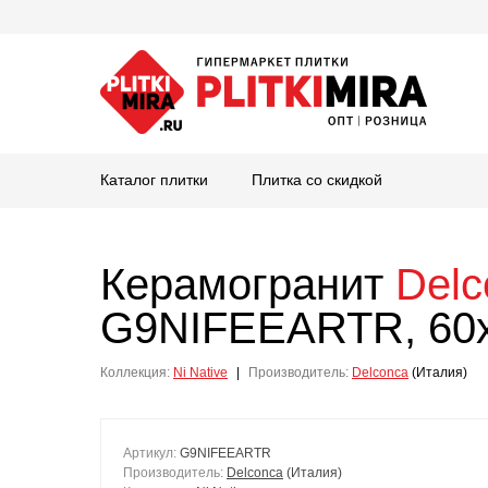
Каталог плитки
Плитка со скидкой
Керамогранит
Delc
G9NIFEEARTR, 60
Коллекция:
Ni Native
|
Производитель:
Delconca
(Италия)
Артикул:
G9NIFEEARTR
Производитель:
Delconca
(Италия)