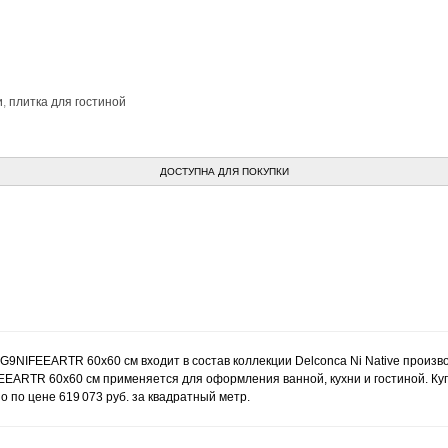
и
,
плитка для гостиной
ДОСТУПНА ДЛЯ ПОКУПКИ
60 G9NIFEEARTR 60x60 см входит в состав коллекции Delconca Ni Native прои
IFEEARTR 60x60 см применяется для оформления ванной, кухни и гостиной. Купит
по цене 619 073 руб. за квадратный метр.