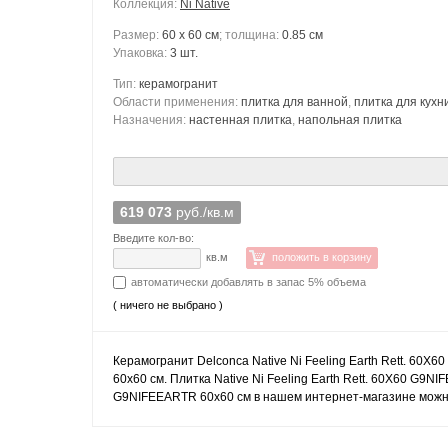
Коллекция:
Ni Native
Размер:
60 x 60 см
; толщина:
0.85 см
Упаковка:
3 шт.
Тип:
керамогранит
Области применения:
плитка для ванной
,
плитка для кухн
Назначения:
настенная плитка
,
напольная плитка
619 073
руб./кв.м
Введите кол-во:
кв.м
положить в корзину
автоматически добавлять в запас 5% объема
( ничего не выбрано )
Керамогранит Delconca Native Ni Feeling Earth Rett. 60X
60x60 см. Плитка Native Ni Feeling Earth Rett. 60X60 G9N
G9NIFEEARTR 60x60 см в нашем интернет-магазине можно 