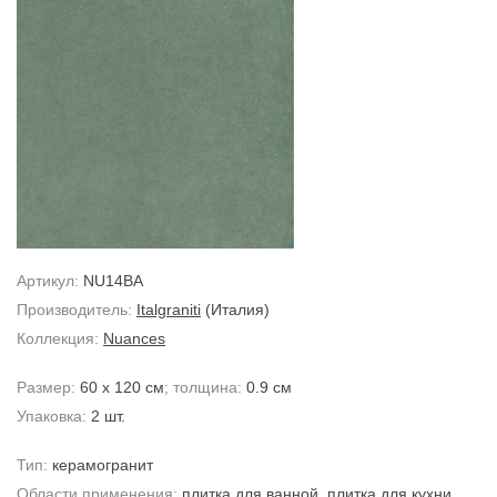
Артикул:
NU14BA
Производитель:
Italgraniti
(Италия)
Коллекция:
Nuances
Размер:
60 x 120 см
; толщина:
0.9 см
Упаковка:
2 шт.
Тип:
керамогранит
Области применения:
плитка для ванной
,
плитка для кухни
,