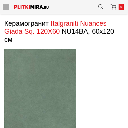
0
Керамогранит
Italgraniti
Nuances
Giada Sq. 120X60
NU14BA, 60x120
см