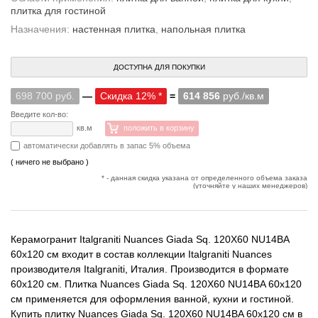
плитка для гостиной
Назначения:
настенная плитка
,
напольная плитка
ДОСТУПНА ДЛЯ ПОКУПКИ
698 700 руб.
—
Скидка 12% *
=
614 856
руб./кв.м
Введите кол-во:
кв.м
положить в корзину
автоматически добавлять в запас 5% объема
( ничего не выбрано )
* - данная скидка указана от определенного объема заказа
(уточняйте у наших менеджеров)
Керамогранит Italgraniti Nuances Giada Sq. 120X60 NU14BA
60x120 см входит в состав коллекции Italgraniti Nuances
производителя Italgraniti, Италия. Производится в формате
60x120 см. Плитка Nuances Giada Sq. 120X60 NU14BA 60x120
см применяется для оформления ванной, кухни и гостиной.
Купить плитку Nuances Giada Sq. 120X60 NU14BA 60x120 см в