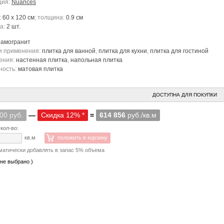
ция:
Nuances
:
60 x 120 см
; толщина:
0.9 см
ка:
2 шт.
рамогранит
и применения:
плитка для ванной
,
плитка для кухни
,
плитка для гостиной
ения:
настенная плитка
,
напольная плитка
ность:
матовая плитка
ДОСТУПНА ДЛЯ ПОКУПКИ
00 руб.
—
Скидка 12% *
=
614 856
руб./кв.м
кол-во:
кв.м
положить в корзину
матически добавлять в запас 5% объема
 не выбрано )