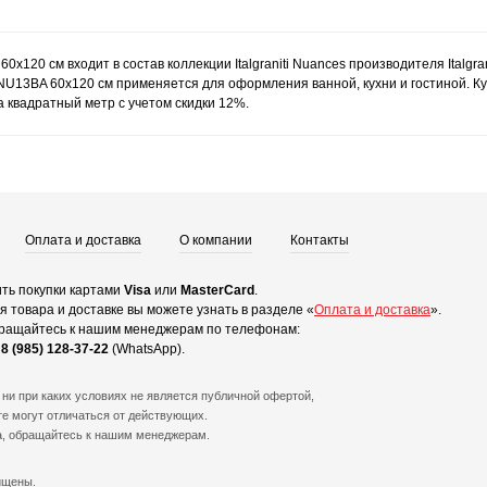
60x120 см входит в состав коллекции Italgraniti Nuances производителя Italgr
NU13BA 60x120 см применяется для оформления ванной, кухни и гостиной. К
а квадратный метр с учетом скидки 12%.
Оплата и доставка
О компании
Контакты
ть покупки картами
Visa
или
MasterCard
.
 товара и доставке вы можете узнать в разделе «
Оплата и доставка
».
ращайтесь к нашим менеджерам по телефонам:
и
8 (985) 128-37-22
(WhatsApp).
ни при каких условиях не является публичной офертой,
е могут отличаться от действующих.
а, обращайтесь к нашим менеджерам.
ищены.