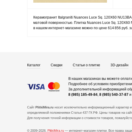
Керамогранит Italgraniti Nuances Luce Sq. 120X60 NU13BA 
матовой поверхностью. Плитка Nuances Luce Sq. 120X60 
в нашем интернет-магазине можно по цене 614 856 руб. з
Каталог
Скидки
Статьи о плитке
3D-дизайн
В наших магазинах вы можете оплати
Подробнее об условиях приобретения
За дополнительной информацией об
8 (985) 185-49-84
,
8 (985) 540-37-87
Сайт
PlitkiMira.ru
носит исключительно информационный характер и 
определяемой положениями Статьи 437 ГК РФ. Цены товаров на сайт
Для получения точной информации о стоимости товаров, пожалуйст
© 2009-2026.
PlitkiMira.ru
— интернет-магазин плитки.
Все права защ