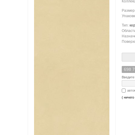
Коллек
Размер
Упаков
Тип:
ке
Област
Назнач
Поверх
698 7
Введите 
авто
( ничего