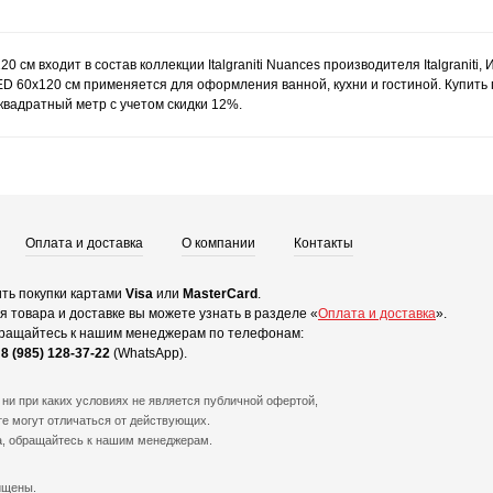
0 см входит в состав коллекции Italgraniti Nuances производителя Italgranit
D 60x120 см применяется для оформления ванной, кухни и гостиной. Купить
квадратный метр с учетом скидки 12%.
Оплата и доставка
О компании
Контакты
ть покупки картами
Visa
или
MasterCard
.
 товара и доставке вы можете узнать в разделе «
Оплата и доставка
».
ращайтесь к нашим менеджерам по телефонам:
и
8 (985) 128-37-22
(WhatsApp).
ни при каких условиях не является публичной офертой,
е могут отличаться от действующих.
а, обращайтесь к нашим менеджерам.
ищены.