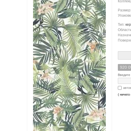
Коллек
Размер
Упаковк
Тип:
ке
Област
Назнач
Поверх
920 0
Введите 
авто
( ничего