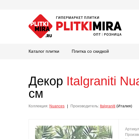
Каталог плитки
Плитка со скидкой
Декор
Italgraniti
Nu
см
Коллекция:
Nuances
|
Производитель:
Italgraniti
(Италия)
Артику
Произв