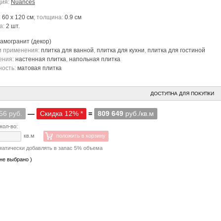
ция:
Nuances
:
60 x 120 см
; толщина:
0.9 см
а:
2 шт.
рамогранит
(декор)
и применения:
плитка для ванной
,
плитка для кухни
,
плитка для гостиной
ения:
настенная плитка
,
напольная плитка
ность:
матовая плитка
ДОСТУПНА ДЛЯ ПОКУПКИ
56 руб.
—
Скидка 12% *
=
809 649
руб./кв.м
кол-во:
кв.м
положить в корзину
матически добавлять в запас 5% объема
 не выбрано )