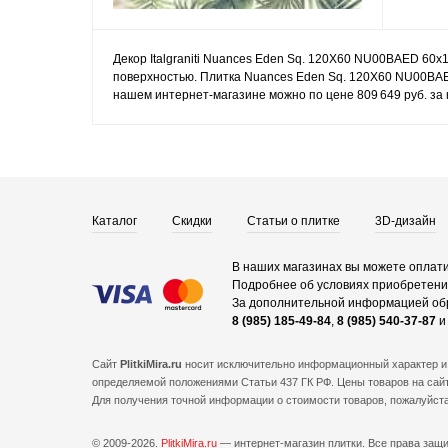
Декор Italgraniti Nuances Eden Sq. 120X60 NU00BAED 60x12
поверхностью. Плитка Nuances Eden Sq. 120X60 NU00BAE
нашем интернет-магазине можно по цене 809 649 руб. за 
Каталог
Скидки
Статьи о плитке
3D-дизайн
В наших магазинах вы можете оплати
Подробнее об условиях приобретения
За дополнительной информацией об
8 (985) 185-49-84
,
8 (985) 540-37-87
Сайт
PlitkiMira.ru
носит исключительно информационный характер и 
определяемой положениями Статьи 437 ГК РФ. Цены товаров на сайт
Для получения точной информации о стоимости товаров, пожалуйст
© 2009-2026.
PlitkiMira.ru
— интернет-магазин плитки.
Все права защ