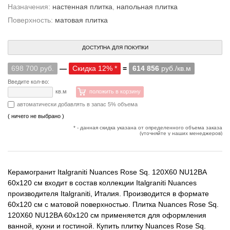
Назначения:
настенная плитка
,
напольная плитка
Поверхность:
матовая плитка
ДОСТУПНА ДЛЯ ПОКУПКИ
698 700 руб.
—
Скидка 12% *
=
614 856
руб./кв.м
Введите кол-во:
кв.м
положить в корзину
автоматически добавлять в запас 5% объема
( ничего не выбрано )
* - данная скидка указана от определенного объема заказа
(уточняйте у наших менеджеров)
Керамогранит Italgraniti Nuances Rose Sq. 120X60 NU12BA
60x120 см входит в состав коллекции Italgraniti Nuances
производителя Italgraniti, Италия. Производится в формате
60x120 см с матовой поверхностью. Плитка Nuances Rose Sq.
120X60 NU12BA 60x120 см применяется для оформления
ванной, кухни и гостиной. Купить плитку Nuances Rose Sq.