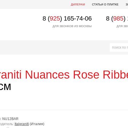
ДИЛЕРАМ
СТАТЬИ О ПЛИТКЕ
3
8 (
925
) 165-74-06
8 (
985
)
ДЛЯ ЗВОНКОВ ИЗ МОСКВЫ
ДЛЯ ЗВ
raniti
Nuances Rose Ribb
см
л:
NU12BAR
одитель:
Italgraniti
(Италия)