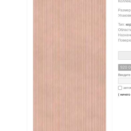
Коллек
Размер
Упаков
Тип:
ке
Област
Назнач
Поверх
920 0
Введите 
авто
( ничего