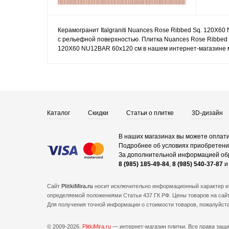
Керамогранит Italgraniti Nuances Rose Ribbed Sq. 120X60 
с рельефной поверхностью. Плитка Nuances Rose Ribbed 
120X60 NU12BAR 60x120 см в нашем интернет-магазине мо
Каталог
Скидки
Статьи о плитке
3D-дизайн
В наших магазинах вы можете оплати
Подробнее об условиях приобретения
За дополнительной информацией об
8 (985) 185-49-84
,
8 (985) 540-37-87
Сайт
PlitkiMira.ru
носит исключительно информационный характер и 
определяемой положениями Статьи 437 ГК РФ. Цены товаров на сайт
Для получения точной информации о стоимости товаров, пожалуйст
© 2009-2026.
PlitkiMira.ru
— интернет-магазин плитки.
Все права защ