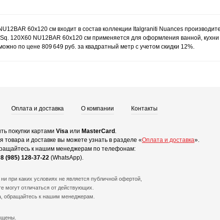
NU12BAR 60x120 см входит в состав коллекции Italgraniti Nuances производите
Sq. 120X60 NU12BAR 60x120 см применяется для оформления ванной, кухни и
жно по цене 809 649 руб. за квадратный метр с учетом скидки 12%.
Оплата и доставка
О компании
Контакты
ть покупки картами
Visa
или
MasterCard
.
 товара и доставке вы можете узнать в разделе «
Оплата и доставка
».
ращайтесь к нашим менеджерам по телефонам:
и
8 (985) 128-37-22
(WhatsApp).
ни при каких условиях не является публичной офертой,
е могут отличаться от действующих.
а, обращайтесь к нашим менеджерам.
ищены.