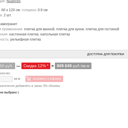
ция:
Nuances
:
60 x 120 см
; толщина:
0.9 см
ка:
2 шт.
рамогранит
и применения:
плитка для ванной
,
плитка для кухни
,
плитка для гостиной
ения:
настенная плитка
,
напольная плитка
ность:
рельефная плитка
ДОСТУПНА ДЛЯ ПОКУПКИ
56 руб.
—
Скидка 12% *
=
809 649
руб./кв.м
кол-во:
кв.м
положить в корзину
матически добавлять в запас 5% объема
 не выбрано )