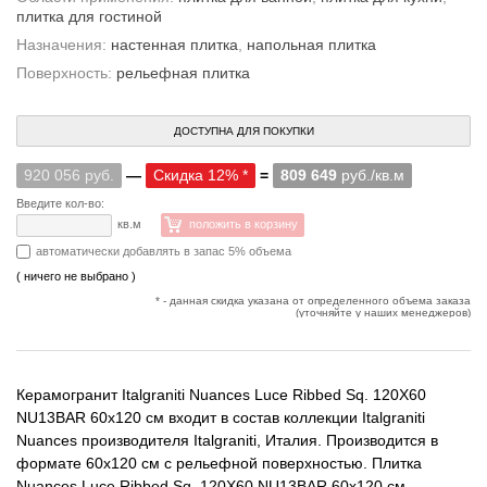
плитка для гостиной
Назначения:
настенная плитка
,
напольная плитка
Поверхность:
рельефная плитка
ДОСТУПНА ДЛЯ ПОКУПКИ
920 056 руб.
—
Скидка 12% *
=
809 649
руб./кв.м
Введите кол-во:
кв.м
положить в корзину
автоматически добавлять в запас 5% объема
( ничего не выбрано )
* - данная скидка указана от определенного объема заказа
(уточняйте у наших менеджеров)
Керамогранит Italgraniti Nuances Luce Ribbed Sq. 120X60
NU13BAR 60x120 см входит в состав коллекции Italgraniti
Nuances производителя Italgraniti, Италия. Производится в
формате 60x120 см с рельефной поверхностью. Плитка
Nuances Luce Ribbed Sq. 120X60 NU13BAR 60x120 см