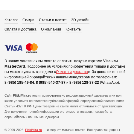
Каталог
Скидки
Статьи о плитке
3D-дизайн
Оплата и доставка
О компании
Контакты
В наших магазинах вы можете оплатить покупки картами
Visa
или
MasterCard
.
Подробнее об условиях приобретения товара и доставке
вы можете узнать в разделе «
Оплата и доставка
».
За дополнительной
информацией обращайтесь к нашим менеджерам по телефонам:
8 (985) 185-49-84
,
8 (985) 540-37-87
и
8 (985) 128-37-22
(WhatsApp).
Сайт
PlitkiMira.ru
носит исключительно информационный характер и ни при
каких условиях не является публичной офертой,
определяемой положениями
Статьи 437 ГК РФ. Цены товаров на сайте могут отличаться от действующих.
Для получения точной информации о стоимости товаров, пожалуйста,
обращайтесь к нашим менеджерам.
© 2009-2026.
PlitkiMira.ru
— интернет-магазин плитки.
Все права защищены.