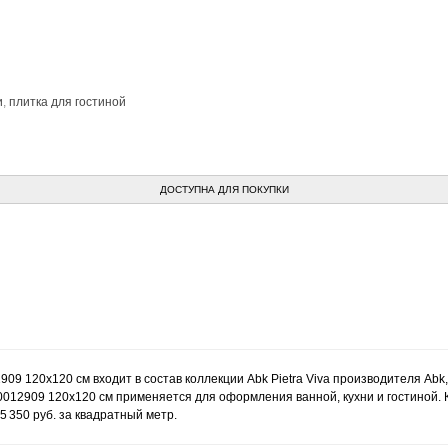
и
,
плитка для гостиной
ДОСТУПНА ДЛЯ ПОКУПКИ
2909 120x120 см входит в состав коллекции Abk Pietra Viva производителя Ab
60012909 120x120 см применяется для оформления ванной, кухни и гостиной. К
 350 руб. за квадратный метр.