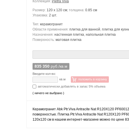
Коллекция:
Pietra Viva
Размер:
120 x 120 см
; толщина:
0.85 см
Упаковка:
2 шт.
Тип:
керамогранит
Области применения:
плитка для ванной
,
плитка для кухн
Назначения:
настенная плитка
,
напольная плитка
Поверхность:
матовая плитка
835 350
руб./кв.м
Введите кол-во:
кв.м
положить в корзину
автоматически добавлять в запас 5% объема
( ничего не выбрано )
Керамогранит Abk Ptr.Viva Antracite Nat R120X120 PF6001
поверхностью. Плитка Ptr.Viva Antracite Nat R120X120 PF
120x120 см в нашем интернет-магазине можно по цене 835