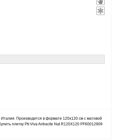
k, Италия. Производится в формате 120x120 см с матовой
упить плитку Ptr.Viva Antracite Nat R120X120 PF60012909