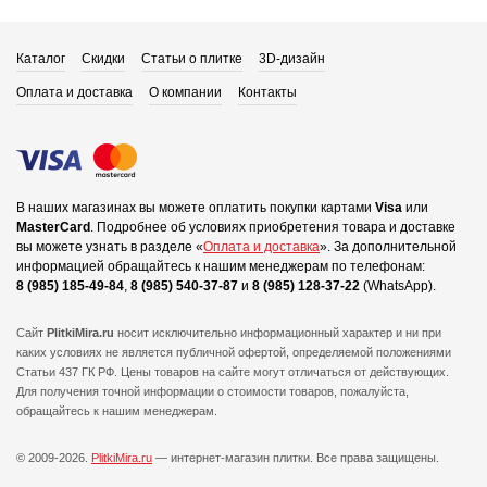
Каталог
Скидки
Статьи о плитке
3D-дизайн
Оплата и доставка
О компании
Контакты
В наших магазинах вы можете оплатить покупки картами
Visa
или
MasterCard
.
Подробнее об условиях приобретения товара и доставке
вы можете узнать в разделе «
Оплата и доставка
».
За дополнительной
информацией обращайтесь к нашим менеджерам по телефонам:
8 (985) 185-49-84
,
8 (985) 540-37-87
и
8 (985) 128-37-22
(WhatsApp).
Сайт
PlitkiMira.ru
носит исключительно информационный характер и ни при
каких условиях не является публичной офертой,
определяемой положениями
Статьи 437 ГК РФ. Цены товаров на сайте могут отличаться от действующих.
Для получения точной информации о стоимости товаров, пожалуйста,
обращайтесь к нашим менеджерам.
© 2009-2026.
PlitkiMira.ru
— интернет-магазин плитки.
Все права защищены.