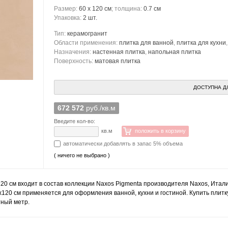
Размер:
60 x 120 см
; толщина:
0.7 см
Упаковка:
2 шт.
Тип:
керамогранит
Области применения:
плитка для ванной
,
плитка для кухни
Назначения:
настенная плитка
,
напольная плитка
Поверхность:
матовая плитка
ДОСТУПНА Д
672 572
руб./кв.м
Введите кол-во:
кв.м
положить в корзину
автоматически добавлять в запас 5% объема
( ничего не выбрано )
120 см входит в состав коллекции Naxos Pigmenta производителя Naxos, Итал
x120 см применяется для оформления ванной, кухни и гостиной. Купить плитку
тный метр.