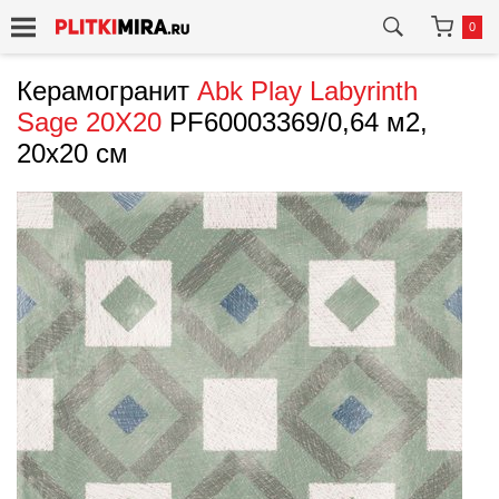
0
Керамогранит
Abk
Play Labyrinth
Sage 20X20
PF60003369/0,64 м2,
20x20 см