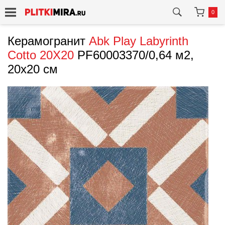
0
Керамогранит
Abk
Play Labyrinth
Cotto 20X20
PF60003370/0,64 м2,
20x20 см