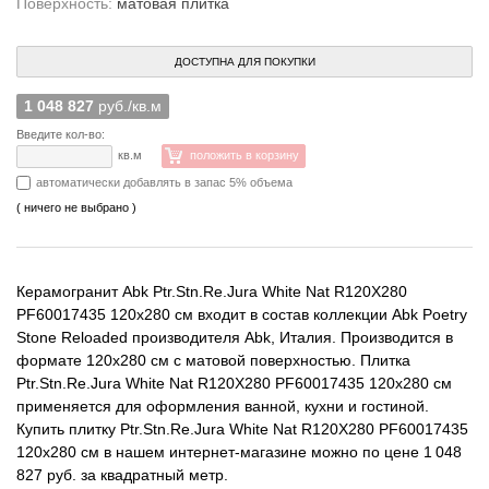
Поверхность:
матовая плитка
ДОСТУПНА ДЛЯ ПОКУПКИ
1 048 827
руб./кв.м
Введите кол-во:
кв.м
положить в корзину
автоматически добавлять в запас 5% объема
( ничего не выбрано )
Керамогранит Abk Ptr.Stn.Re.Jura White Nat R120X280
PF60017435 120x280 см входит в состав коллекции Abk Poetry
Stone Reloaded производителя Abk, Италия. Производится в
формате 120x280 см с матовой поверхностью. Плитка
Ptr.Stn.Re.Jura White Nat R120X280 PF60017435 120x280 см
применяется для оформления ванной, кухни и гостиной.
Купить плитку Ptr.Stn.Re.Jura White Nat R120X280 PF60017435
120x280 см в нашем интернет-магазине можно по цене 1 048
827 руб. за квадратный метр.