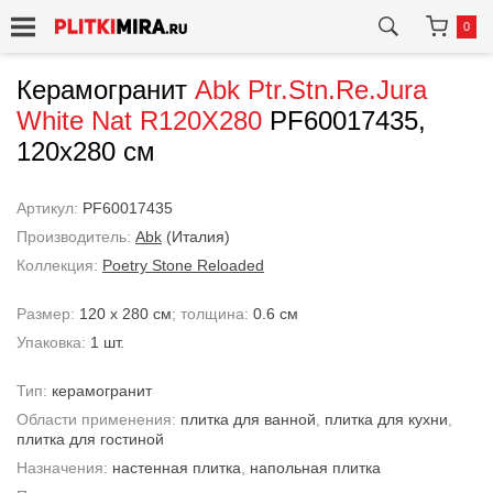
0
Керамогранит
Abk
Ptr.Stn.Re.Jura
White Nat R120X280
PF60017435,
120x280 см
Артикул:
PF60017435
Производитель:
Abk
(Италия)
Коллекция:
Poetry Stone Reloaded
Размер:
120 x 280 см
; толщина:
0.6 см
Упаковка:
1 шт.
Тип:
керамогранит
Области применения:
плитка для ванной
,
плитка для кухни
,
плитка для гостиной
Назначения:
настенная плитка
,
напольная плитка