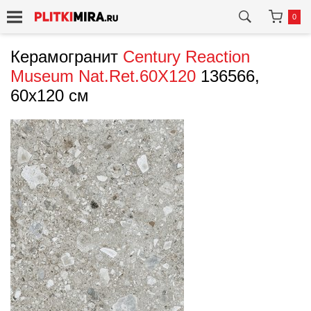
0
Керамогранит
Century
Reaction
Museum Nat.Ret.60X120
136566,
60x120 см