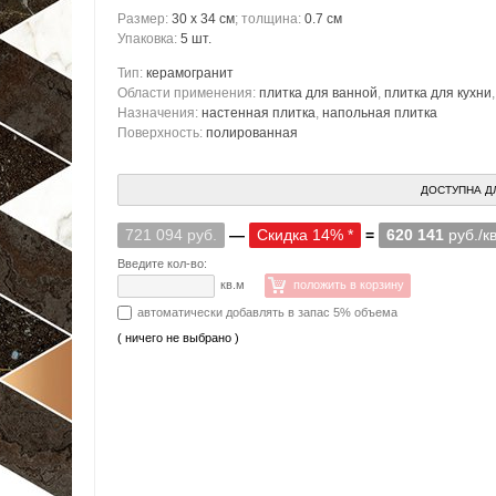
Размер:
30 x 34 см
; толщина:
0.7 см
Упаковка:
5 шт.
Тип:
керамогранит
Области применения:
плитка для ванной
,
плитка для кухни
Назначения:
настенная плитка
,
напольная плитка
Поверхность:
полированная
ДОСТУПНА Д
721 094 руб.
—
Скидка 14% *
=
620 141
руб./к
Введите кол-во:
кв.м
положить в корзину
автоматически добавлять в запас 5% объема
( ничего не выбрано )