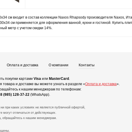
x34 см входит в состав коллекции Naxos Rhapsody производителя Naxos, Ит
30x34 см применяется для оформления ванной, кухни и гостиной. Купить пли
тный метр с учетом скидки 14%.
Оплата и доставка
О компании
Контакты
ть покупки картами
Visa
или
MasterCard
.
 товара и доставке вы можете узнать в разделе «
Оплата и доставка
».
ращайтесь к нашим менеджерам по телефонам:
и
8 (985) 128-37-22
(WhatsApp).
ни при каких условиях не является публичной офертой,
е могут отличаться от действующих.
а, обращайтесь к нашим менеджерам.
ищены.