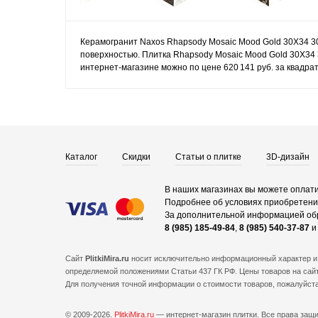
Керамогранит Naxos Rhapsody Mosaic Mood Gold 30X34 30
поверхностью. Плитка Rhapsody Mosaic Mood Gold 30X34 
интернет-магазине можно по цене 620 141 руб. за квадра
Каталог
Скидки
Статьи о плитке
3D-дизайн
В наших магазинах вы можете оплати
Подробнее об условиях приобретения
За дополнительной информацией об
8 (985) 185-49-84
,
8 (985) 540-37-87
Сайт
PlitkiMira.ru
носит исключительно информационный характер и 
определяемой положениями Статьи 437 ГК РФ. Цены товаров на сайт
Для получения точной информации о стоимости товаров, пожалуйст
© 2009-2026.
PlitkiMira.ru
— интернет-магазин плитки.
Все права защ