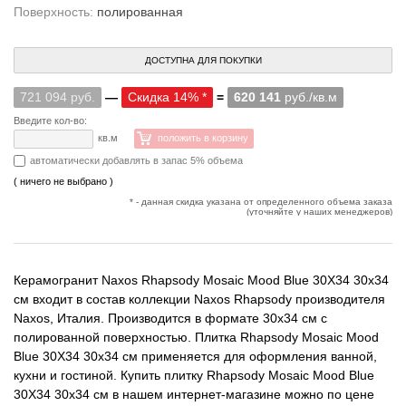
Поверхность:
полированная
ДОСТУПНА ДЛЯ ПОКУПКИ
721 094 руб.
—
Скидка 14% *
=
620 141
руб./кв.м
Введите кол-во:
кв.м
положить в корзину
автоматически добавлять в запас 5% объема
( ничего не выбрано )
* - данная скидка указана от определенного объема заказа
(уточняйте у наших менеджеров)
Керамогранит Naxos Rhapsody Mosaic Mood Blue 30X34 30x34
см входит в состав коллекции Naxos Rhapsody производителя
Naxos, Италия. Производится в формате 30x34 см с
полированной поверхностью. Плитка Rhapsody Mosaic Mood
Blue 30X34 30x34 см применяется для оформления ванной,
кухни и гостиной. Купить плитку Rhapsody Mosaic Mood Blue
30X34 30x34 см в нашем интернет-магазине можно по цене