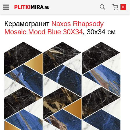
0
Керамогранит
Naxos
Rhapsody
Mosaic Mood Blue 30X34
, 30x34 см