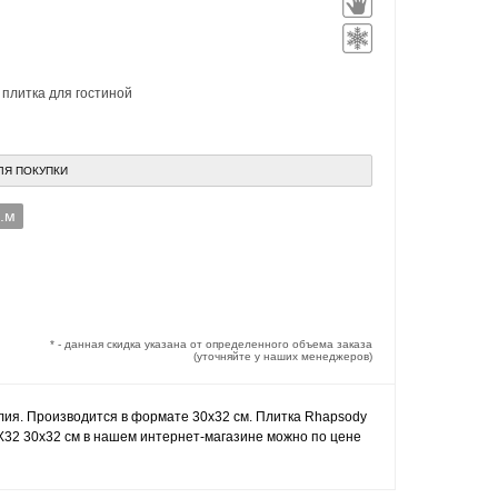
,
плитка для гостиной
ЛЯ ПОКУПКИ
в.м
* - данная скидка указана от определенного объема заказа
(уточняйте у наших менеджеров)
алия. Производится в формате 30x32 см. Плитка Rhapsody
30X32 30x32 см в нашем интернет-магазине можно по цене