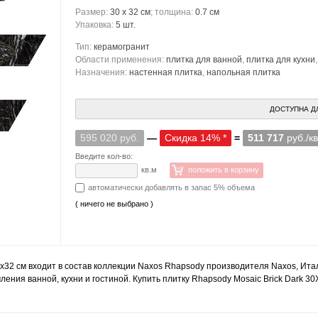
Размер:
30 x 32 см
; толщина:
0.7 см
Упаковка:
5 шт.
Тип:
керамогранит
Области применения:
плитка для ванной
,
плитка для кухни
Назначения:
настенная плитка
,
напольная плитка
ДОСТУПНА Д
595 020 руб.
—
Скидка 14% *
=
511 717
руб./к
Введите кол-во:
кв.м
положить в корзину
автоматически добавлять в запас 5% объема
( ничего не выбрано )
0x32 см входит в состав коллекции Naxos Rhapsody производителя Naxos, Ит
ления ванной, кухни и гостиной. Купить плитку Rhapsody Mosaic Brick Dark 