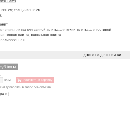
ensi Gems
x 280 см
; толщина:
0.6 см
т.
ранит
менения:
плитка для ванной
,
плитка для кухни
,
плитка для гостиной
настенная плитка
,
напольная плитка
:
полированная
ДОСТУПНА ДЛЯ ПОКУПКИ
руб./кв.м
:
кв.м
положить в корзину
ски добавлять в запас 5% объема
брано )