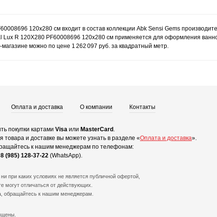
F60008696 120x280 см входит в состав коллекции Abk Sensi Gems производит
l Lux R 120X280 PF60008696 120x280 см применяется для оформления ванной, 
магазине можно по цене 1 262 097 руб. за квадратный метр.
Оплата и доставка
О компании
Контакты
ть покупки картами
Visa
или
MasterCard
.
 товара и доставке вы можете узнать в разделе «
Оплата и доставка
».
ращайтесь к нашим менеджерам по телефонам:
и
8 (985) 128-37-22
(WhatsApp).
ни при каких условиях не является публичной офертой,
е могут отличаться от действующих.
а, обращайтесь к нашим менеджерам.
ищены.