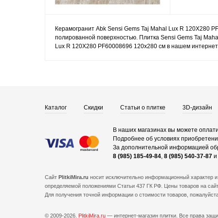
Керамогранит Abk Sensi Gems Taj Mahal Lux R 120X280 P
полированной поверхностью. Плитка Sensi Gems Taj Maha
Lux R 120X280 PF60008696 120x280 см в нашем интернет-
Каталог
Скидки
Статьи о плитке
3D-дизайн
В наших магазинах вы можете оплати
Подробнее об условиях приобретения
За дополнительной информацией об
8 (985) 185-49-84
,
8 (985) 540-37-87
Сайт
PlitkiMira.ru
носит исключительно информационный характер и 
определяемой положениями Статьи 437 ГК РФ. Цены товаров на сайт
Для получения точной информации о стоимости товаров, пожалуйст
© 2009-2026.
PlitkiMira.ru
— интернет-магазин плитки.
Все права защ