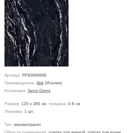
Артикул:
PF60008695
Производитель:
Abk
(Италия)
Коллекция:
Sensi Gems
Размер:
120 x 280 см
; толщина:
0.6 см
Упаковка:
1 шт.
Тип:
керамогранит
Области применения:
плитка для ванной
,
плитка для кухни
,