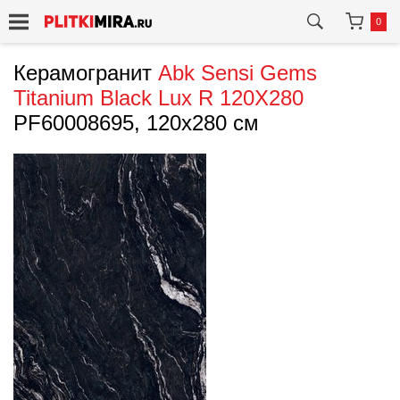
0
Керамогранит
Abk
Sensi Gems
Titanium Black Lux R 120X280
PF60008695, 120x280 см