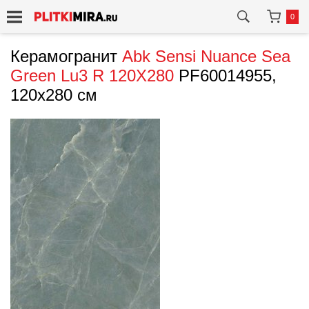
0
Керамогранит
Abk
Sensi Nuance Sea
Green Lu3 R 120X280
PF60014955,
120x280 см