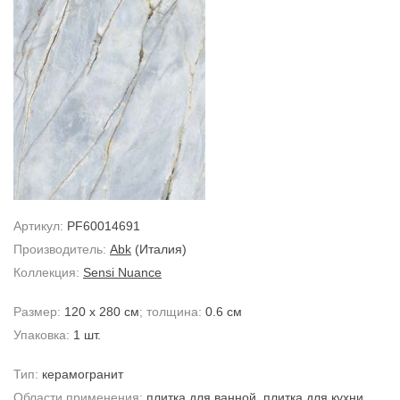
Артикул:
PF60014691
Производитель:
Abk
(Италия)
Коллекция:
Sensi Nuance
Размер:
120 x 280 см
; толщина:
0.6 см
Упаковка:
1 шт.
Тип:
керамогранит
Области применения:
плитка для ванной
,
плитка для кухни
,