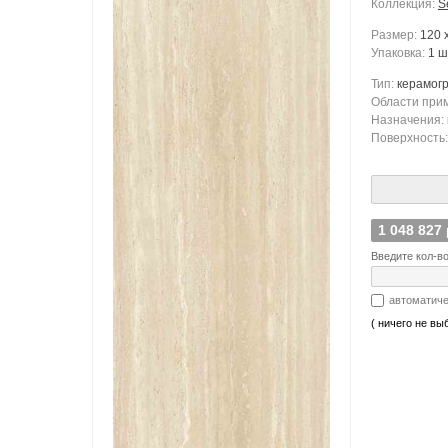
Коллекция:
S
Размер:
120 
Упаковка:
1 ш
Тип:
керамог
Области при
Назначения:
Поверхность
1 048 827
Введите кол-во
автоматиче
( ничего не вы