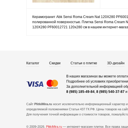
Керамогранит Abk Sensi Roma Cream Nat 120X280 PF60012
полированной поверхностью. Плитка Sensi Roma Cream Na
120X280 PF60012721 120x280 см в нашем интернет-магази
Каталог
Скидки
Статьи о плитке
3D-дизайн
В наших магазинах вы можете оплати
Подробнее об условиях приобретения
За дополнительной информацией об
8 (985) 185-49-84
,
8 (985) 540-37-87
Сайт
PlitkiMira.ru
носит исключительно информационный характер и 
определяемой положениями Статьи 437 ГК РФ. Цены товаров на сайт
Для получения точной информации о стоимости товаров, пожалуйст
© 2009-2026.
PlitkiMira.ru
— интернет-магазин плитки.
Все права защ