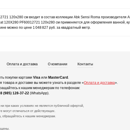
721 120x280 см входит в состав коллекции Abk Sensi Roma производителя A
t 120X280 PF60012721 120x280 см применяется для оформления ванной, кухн
не можно по цене 1 048 827 руб. за квадратный метр.
Оплата и доставка
О компании
Контакты
ть покупки картами
Visa
или
MasterCard
.
 товара и доставке вы можете узнать в разделе «
Оплата и доставка
».
ращайтесь к нашим менеджерам по телефонам:
и
8 (985) 128-37-22
(WhatsApp).
ни при каких условиях не является публичной офертой,
е могут отличаться от действующих.
а, обращайтесь к нашим менеджерам.
ищены.