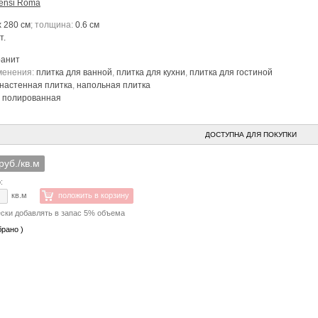
ensi Roma
x 280 см
; толщина:
0.6 см
т.
ранит
менения:
плитка для ванной
,
плитка для кухни
,
плитка для гостиной
настенная плитка
,
напольная плитка
:
полированная
ДОСТУПНА ДЛЯ ПОКУПКИ
руб./кв.м
:
кв.м
положить в корзину
ски добавлять в запас 5% объема
брано )