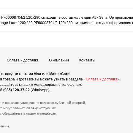
 PF60008704/2 120x280 см входит в состав коллекции Abk Sensi Up производ
lange Lux+ 120X280 PF60008704/2 120x280 см применяется для оформления ва
Оплата и доставка
О компании
Контакты
ть покупки картами
Visa
или
MasterCard
.
 товара и доставке вы можете узнать в разделе «
Оплата и доставка
».
ращайтесь к нашим менеджерам по телефонам:
и
8 (985) 128-37-22
(WhatsApp).
ни при каких условиях не является публичной офертой,
е могут отличаться от действующих.
а, обращайтесь к нашим менеджерам.
ищены.