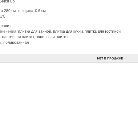
Sensi Up
 x 280 см
; толщина:
0.6 см
шт.
гранит
именения:
плитка для ванной
,
плитка для кухни
,
плитка для гостиной
я:
настенная плитка
,
напольная плитка
ь:
полированная
НЕТ В ПРОДАЖЕ