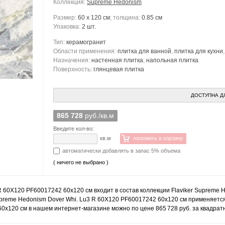
Коллекция:
Supreme Hedonism
Размер:
60 x 120 см
; толщина:
0.85 см
Упаковка:
2 шт.
Тип:
керамогранит
Области применения:
плитка для ванной
,
плитка для кухни
Назначения:
настенная плитка
,
напольная плитка
Поверхность:
глянцевая плитка
ДОСТУПНА Д
865 728
руб./кв.м
Введите кол-во:
кв.м
положить в корзину
автоматически добавлять в запас 5% объема
( ничего не выбрано )
R 60X120 PF60017242 60x120 см входит в состав коллекции Flaviker Supreme H
preme Hedonism Dover Whi. Lu3 R 60X120 PF60017242 60x120 см применяется 
0x120 см в нашем интернет-магазине можно по цене 865 728 руб. за квадрат