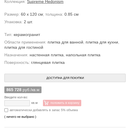
Коллекция:
Supreme Hedonism
Размер:
60 x 120 см
; толщина:
0.85 см
Упаковка:
2 шт.
Тип:
керамогранит
Области применения:
плитка для ванной
,
плитка для кухни
,
плитка для гостиной
Назначения:
настенная плитка
,
напольная плитка
Поверхность:
глянцевая плитка
ДОСТУПНА ДЛЯ ПОКУПКИ
865 728
руб./кв.м
Введите кол-во:
кв.м
положить в корзину
автоматически добавлять в запас 5% объема
( ничего не выбрано )