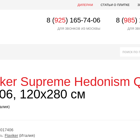
ДИЛЕРАМ
СТАТЬИ О ПЛИТКЕ
3
8 (
925
) 165-74-06
8 (
985
)
ДЛЯ ЗВОНКОВ ИЗ МОСКВЫ
ДЛЯ ЗВ
iker
Supreme Hedonism Q
6, 120x280 см
алия)
0017406
ль:
Flaviker
(Италия)