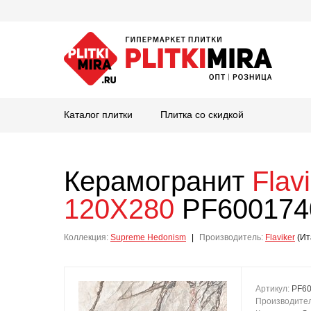
Каталог плитки
Плитка со скидкой
Керамогранит
Flav
120X280
PF6001740
Коллекция:
Supreme Hedonism
|
Производитель:
Flaviker
(Ит
Артикул:
PF6
Производите