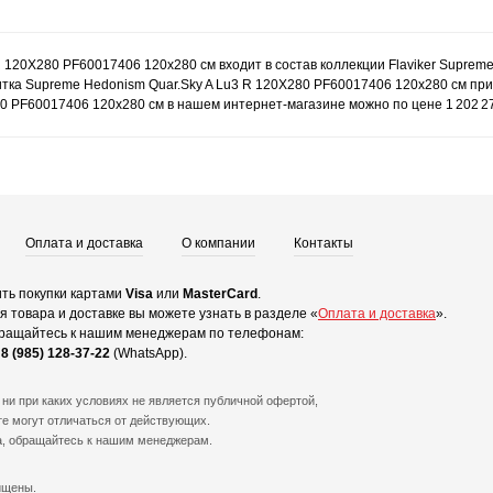
R 120X280 PF60017406 120x280 см входит в состав коллекции Flaviker Suprem
тка Supreme Hedonism Quar.Sky A Lu3 R 120X280 PF60017406 120x280 см при
0 PF60017406 120x280 см в нашем интернет-магазине можно по цене 1 202 27
Оплата и доставка
О компании
Контакты
ть покупки картами
Visa
или
MasterCard
.
 товара и доставке вы можете узнать в разделе «
Оплата и доставка
».
ращайтесь к нашим менеджерам по телефонам:
и
8 (985) 128-37-22
(WhatsApp).
ни при каких условиях не является публичной офертой,
е могут отличаться от действующих.
а, обращайтесь к нашим менеджерам.
ищены.