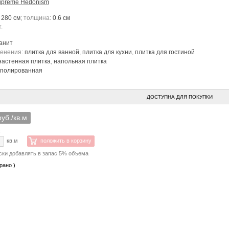
upreme Hedonism
 280 см
; толщина:
0.6 см
.
анит
менения:
плитка для ванной
,
плитка для кухни
,
плитка для гостиной
настенная плитка
,
напольная плитка
полированная
ДОСТУПНА ДЛЯ ПОКУПКИ
руб./кв.м
:
кв.м
положить в корзину
ски добавлять в запас 5% объема
рано )