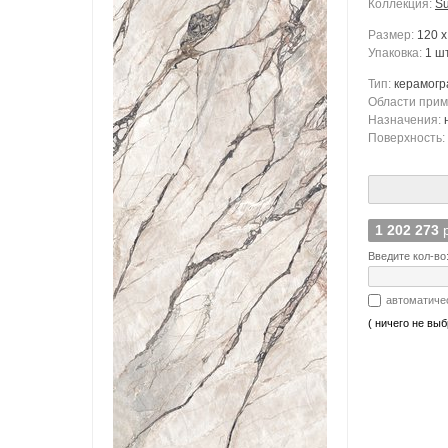
Коллекция:
S
Размер:
120 x
Упаковка:
1 шт
Тип:
керамогр
Области при
Назначения:
Поверхность:
1 202 273
Введите кол-во
автоматиче
( ничего не выб