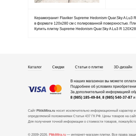
Керамогранит Flaviker Supreme Hedonism Quar.Sky A Lu3 
в формате 120x280 см с полированной поверхностью. Пли
Купить плитку Supreme Hedonism Quar.Sky A Lu3 R 120X28
Каталог
Скидки
Статьи о плитке
3D-дизайн
В наших магазинах вы можете оплати
Подробнее об условиях приобретения
За дополнительной информацией об
8 (985) 185-49-84
,
8 (985) 540-37-87
Сайт
PlitkiMira.ru
носит исключительно информационный характер и 
определяемой положениями Статьи 437 ГК РФ. Цены товаров на сайт
Для получения точной информации о стоимости товаров, пожалуйст
© 2009-2026.
PlitkiMira.ru
— интернет-магазин плитки.
Все права защ