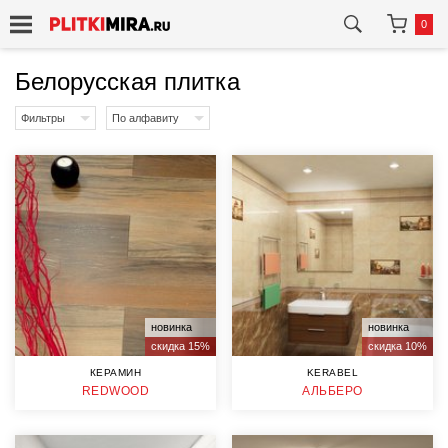
0
Белорусская плитка
Фильтры
По алфавиту
новинка
новинка
скидка 15%
скидка 10%
КЕРАМИН
KERABEL
REDWOOD
АЛЬБЕРО