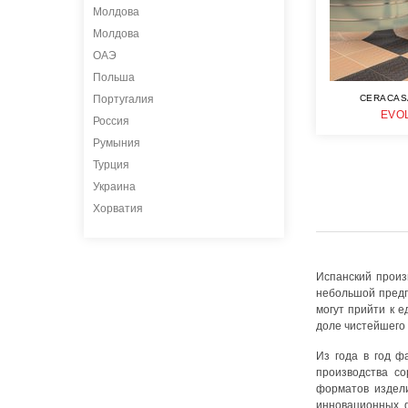
Молдова
Молдова
ОАЭ
Польша
Португалия
CERACAS
EVO
Россия
Румыния
Турция
Украина
Хорватия
Испанский произ
небольшой предп
могут прийти к 
доле чистейшего 
Из года в год ф
производства со
форматов издели
инновационных ф