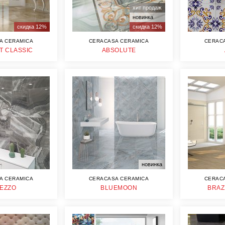
хит продаж
новинка
скидка 12%
скидка 12%
A CERAMICA
CERACASA CERAMICA
CERAC
T CLASSIC
ABSOLUTE
новинка
A CERAMICA
CERACASA CERAMICA
CERAC
EZZO
BLUEMOON
BRAZ