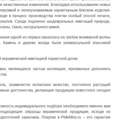
ая качественные изменения. Благодаря использованию новых
лировкой и легкоузнаваемым характерным блеском изделия.
водя в процесс производства плитки особый способ печати,
ериалов. Среди подлинно шедевральных имитаций природе,
сины, ткани, натурального камня.
спания одной из первых оказалась на гребне всемирной волны
 Камень и дерево всегда были универсальной классикой
й керамической имитацией паркетной доски.
вок, являющихся частью коллекции, призванных дополнить
тов.
иль, знаменитое испанское качество, постоянно растущий
овные достоинства, делающие продукцию известного сегодня
озможность индивидуального подбора необходимого именно вам
подходящие образцы керамической продукции, исходя из
чтений заказчика. Покупки в PlitkiMira.ru – это гарантия