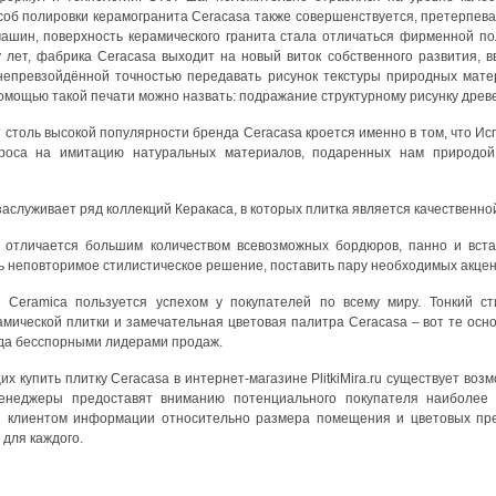
соб полировки керамогранита Ceracasa также совершенствуется, претерпев
шин, поверхность керамического гранита стала отличаться фирменной по
 лет, фабрика Ceracasa выходит на новый виток собственного развития, в
епревзойдённой точностью передавать рисунок текстуры природных мат
мощью такой печати можно назвать: подражание структурному рисунку древе
 столь высокой популярности бренда Ceracasa кроется именно в том, что И
роса на имитацию натуральных материалов, подаренных нам природой.
аслуживает ряд коллекций Керакаса, в которых плитка является качественно
 отличается большим количеством всевозможных бордюров, панно и вста
ь неповторимое стилистическое решение, поставить пару необходимых акцен
 Ceramica пользуется успехом у покупателей по всему миру. Тонкий ст
амической плитки и замечательная цветовая палитра Ceracasa – вот те осн
нда бесспорными лидерами продаж.
х купить плитку Ceracasa в интернет-магазине PlitkiMira.ru существует в
енеджеры предоставят вниманию потенциального покупателя наиболее 
 клиентом информации относительно размера помещения и цветовых предпо
 для каждого.