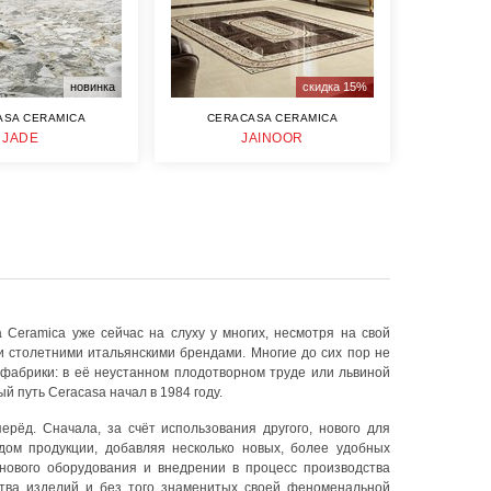
новинка
скидка 15%
ASA CERAMICA
CERACASA CERAMICA
JADE
JAINOOR
 Ceramica уже сейчас на слуху у многих, несмотря на свой
и столетними итальянскими брендами. Многие до сих пор не
а фабрики: в её неустанном плодотворном труде или львиной
 путь Ceracasa начал в 1984 году.
ерёд. Сначала, за счёт использования другого, нового для
дом продукции, добавляя несколько новых, более удобных
нового оборудования и внедрении в процесс производства
ства изделий и без того знаменитых своей феноменальной