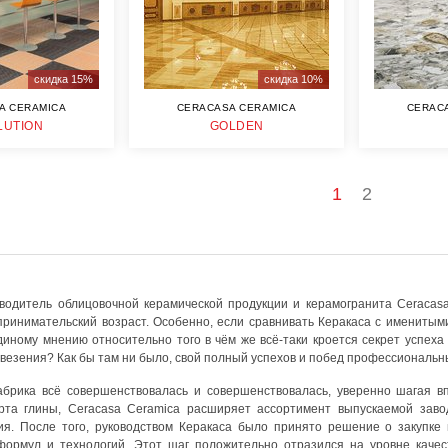
скидка 15%
скидка 10%
A CERAMICA
CERACASA CERAMICA
CERAC
LUTION
GOLDEN
1
2
водитель облицовочной керамической продукции и керамогранита Ceracasa
ринимательский возраст. Особенно, если сравнивать Керакаса с именитым
единому мнению относительно того в чём же всё-таки кроется секрет успех
везения? Как бы там ни было, свой полный успехов и побед профессиональный
абрика всё совершенствовалась и совершенствовалась, уверенно шагая вп
рта глины, Ceracasa Ceramica расширяет ассортимент выпускаемой заво
я. После того, руководством Керакаса было принято решение о закупке 
ормул и технологий. Этот шаг положительно отразился на уровне каче