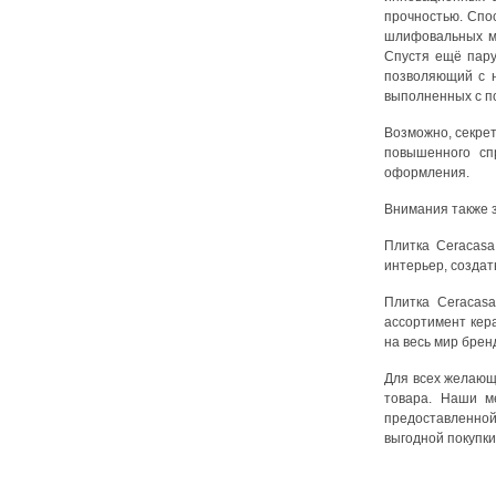
прочностью. Спо
шлифовальных ма
Спустя ещё пару
позволяющий с н
выполненных с по
Возможно, секрет
повышенного сп
оформления.
Внимания также з
Плитка Ceracasa
интерьер, создат
Плитка Ceracasa
ассортимент кер
на весь мир бре
Для всех желающи
товара. Наши м
предоставленной
выгодной покупки