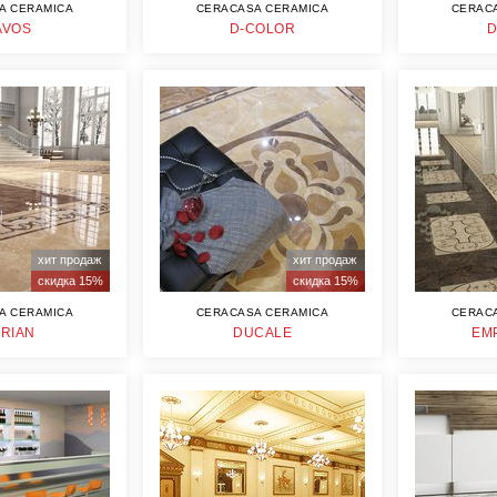
A CERAMICA
CERACASA CERAMICA
CERAC
AVOS
D-COLOR
хит продаж
хит продаж
скидка 15%
скидка 15%
A CERAMICA
CERACASA CERAMICA
CERAC
RIAN
DUCALE
EM