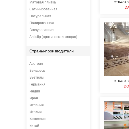
Матовая плитка
CERACAS
D
Сатинированная
Натуральная
Полированная
Глазурованная
Antislip (противоскользящая)
Страны-производители
Австрия
Беларусь
Вьетнам
CERACAS
Германия
DO
Индия
Иран
Испания
Италия
Казахстан
Китай