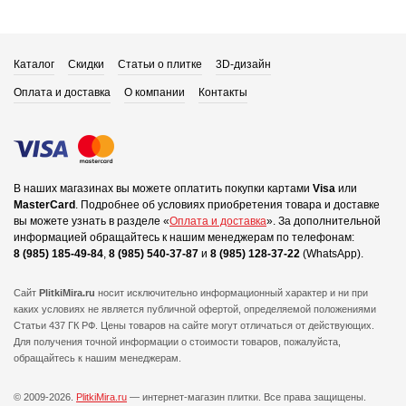
Каталог
Скидки
Статьи о плитке
3D-дизайн
Оплата и доставка
О компании
Контакты
В наших магазинах вы можете оплатить покупки картами
Visa
или
MasterCard
.
Подробнее об условиях приобретения товара и доставке
вы можете узнать в разделе «
Оплата и доставка
».
За дополнительной
информацией обращайтесь к нашим менеджерам по телефонам:
8 (985) 185-49-84
,
8 (985) 540-37-87
и
8 (985) 128-37-22
(WhatsApp).
Сайт
PlitkiMira.ru
носит исключительно информационный характер и ни при
каких условиях не является публичной офертой,
определяемой положениями
Статьи 437 ГК РФ. Цены товаров на сайте могут отличаться от действующих.
Для получения точной информации о стоимости товаров, пожалуйста,
обращайтесь к нашим менеджерам.
© 2009-2026.
PlitkiMira.ru
— интернет-магазин плитки.
Все права защищены.