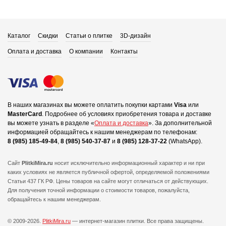
Каталог
Скидки
Статьи о плитке
3D-дизайн
Оплата и доставка
О компании
Контакты
В наших магазинах вы можете оплатить покупки картами
Visa
или
MasterCard
.
Подробнее об условиях приобретения товара и доставке
вы можете узнать в разделе «
Оплата и доставка
».
За дополнительной
информацией обращайтесь к нашим менеджерам по телефонам:
8 (985) 185-49-84
,
8 (985) 540-37-87
и
8 (985) 128-37-22
(WhatsApp).
Сайт
PlitkiMira.ru
носит исключительно информационный характер и ни при
каких условиях не является публичной офертой,
определяемой положениями
Статьи 437 ГК РФ. Цены товаров на сайте могут отличаться от действующих.
Для получения точной информации о стоимости товаров, пожалуйста,
обращайтесь к нашим менеджерам.
© 2009-2026.
PlitkiMira.ru
— интернет-магазин плитки.
Все права защищены.