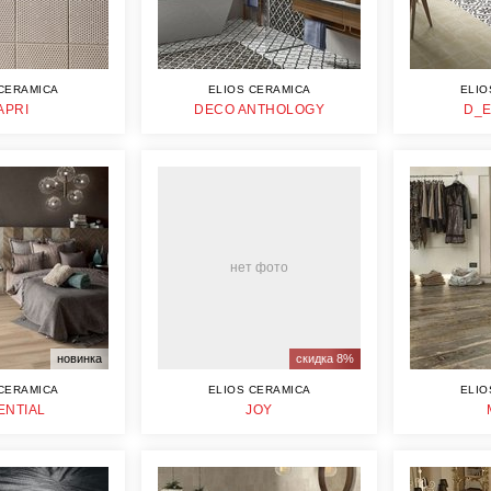
CERAMICA
ELIOS CERAMICA
ELIO
APRI
DECO ANTHOLOGY
D_E
нет фото
новинка
скидка 8%
CERAMICA
ELIOS CERAMICA
ELIO
ENTIAL
JOY