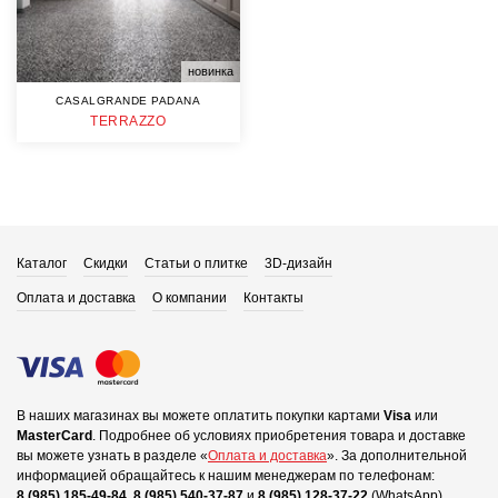
новинка
CASALGRANDE PADANA
TERRAZZO
Каталог
Скидки
Статьи о плитке
3D-дизайн
Оплата и доставка
О компании
Контакты
В наших магазинах вы можете оплатить покупки картами
Visa
или
MasterCard
.
Подробнее об условиях приобретения товара и доставке
вы можете узнать в разделе «
Оплата и доставка
».
За дополнительной
информацией обращайтесь к нашим менеджерам по телефонам:
8 (985) 185-49-84
,
8 (985) 540-37-87
и
8 (985) 128-37-22
(WhatsApp).