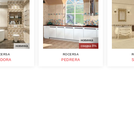
новинка
новинка
скидка 8%
CERSA
ROCERSA
R
NDORA
PEDRERA