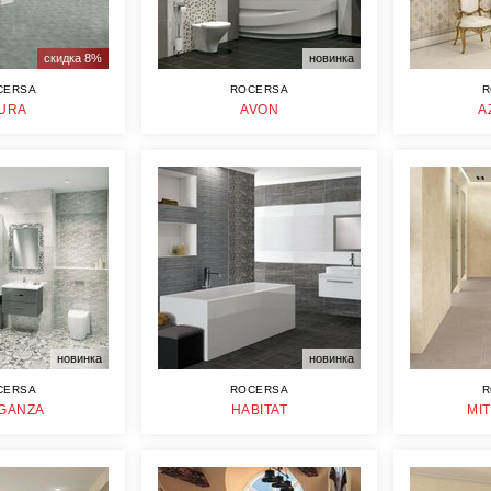
скидка 8%
новинка
CERSA
ROCERSA
R
URA
AVON
A
новинка
новинка
CERSA
ROCERSA
R
GANZA
HABITAT
MI