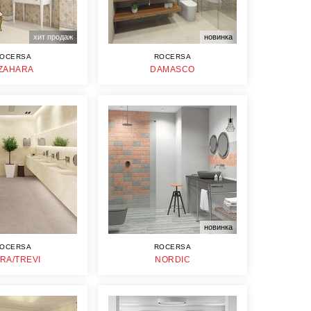
хит продаж
новинка
OCERSA
ROCERSA
ZAHARA
DAMASCO
новинка
OCERSA
ROCERSA
TRA/TREVI
NORDIC