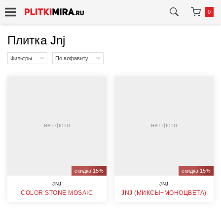
0
Плитка Jnj
Фильтры
По алфавиту
нет фото
нет фото
скидка 15%
скидка 15%
JNJ
JNJ
COLOR STONE MOSAIC
JNJ (МИКСЫ+МОНОЦВЕТА)