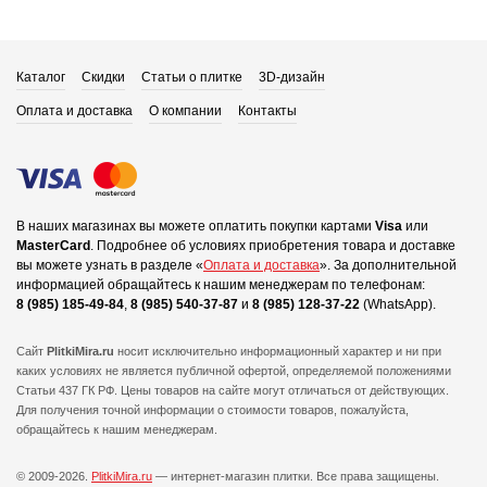
Каталог
Скидки
Статьи о плитке
3D-дизайн
Оплата и доставка
О компании
Контакты
В наших магазинах вы можете оплатить покупки картами
Visa
или
MasterCard
.
Подробнее об условиях приобретения товара и доставке
вы можете узнать в разделе «
Оплата и доставка
».
За дополнительной
информацией обращайтесь к нашим менеджерам по телефонам:
8 (985) 185-49-84
,
8 (985) 540-37-87
и
8 (985) 128-37-22
(WhatsApp).
Сайт
PlitkiMira.ru
носит исключительно информационный характер и ни при
каких условиях не является публичной офертой,
определяемой положениями
Статьи 437 ГК РФ. Цены товаров на сайте могут отличаться от действующих.
Для получения точной информации о стоимости товаров, пожалуйста,
обращайтесь к нашим менеджерам.
© 2009-2026.
PlitkiMira.ru
— интернет-магазин плитки.
Все права защищены.