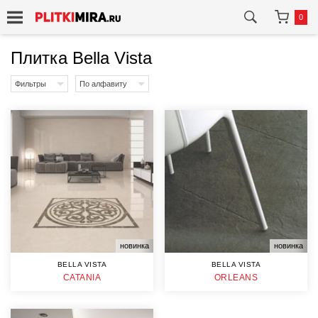
0
Плитка Bella Vista
Фильтры
По алфавиту
новинка
новинка
BELLA VISTA
BELLA VISTA
CATANIA
ORLEANS