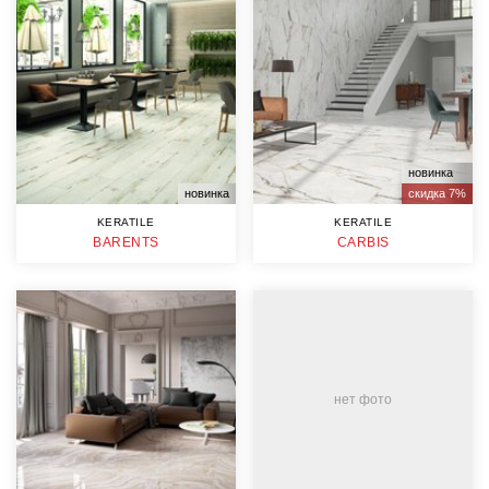
новинка
новинка
скидка 7%
KERATILE
KERATILE
BARENTS
CARBIS
нет фото