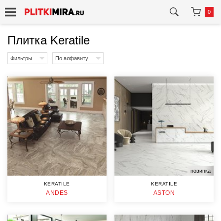
0
Плитка Keratile
Фильтры
По алфавиту
новинка
KERATILE
KERATILE
ANDES
ASTON