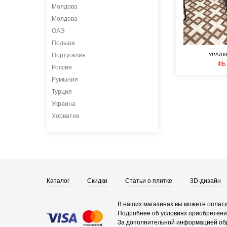
Молдова
Молдова
ОАЭ
Польша
Португалия
УРАЛК
Ф
Россия
Румыния
Турция
Украина
Хорватия
Каталог
Скидки
Статьи о плитке
3D-дизайн
В наших магазинах вы можете оплати
Подробнее об условиях приобретения
За дополнительной информацией об