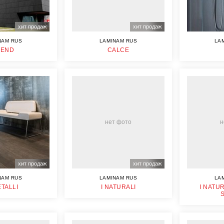
хит продаж
хит продаж
NAM RUS
LAMINAM RUS
LA
LEND
CALCE
нет фото
н
хит продаж
хит продаж
NAM RUS
LAMINAM RUS
LA
ETALLI
I NATURALI
I NATU