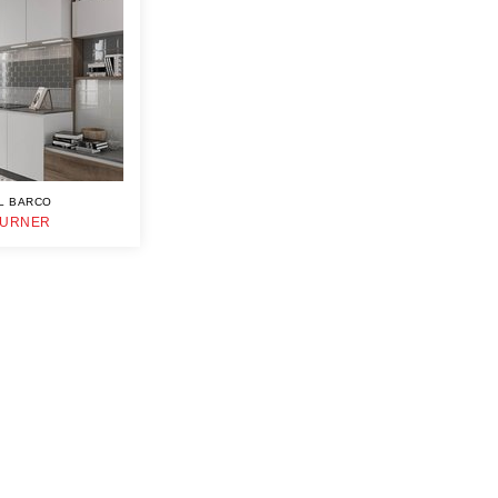
L BARCO
TURNER