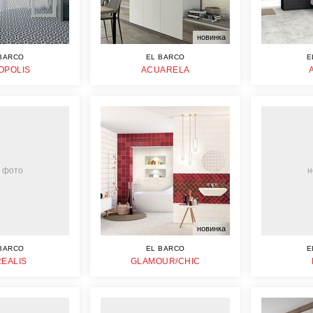
новинка
BARCO
EL BARCO
E
OPOLIS
ACUARELA
 фото
н
новинка
BARCO
EL BARCO
E
EALIS
GLAMOUR/CHIC