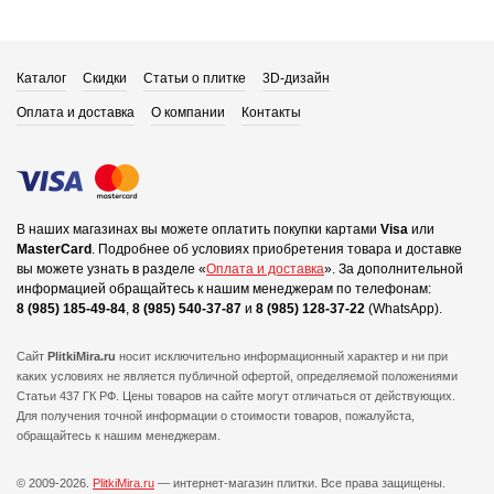
Каталог
Скидки
Статьи о плитке
3D-дизайн
Оплата и доставка
О компании
Контакты
В наших магазинах вы можете оплатить покупки картами
Visa
или
MasterCard
.
Подробнее об условиях приобретения товара и доставке
вы можете узнать в разделе «
Оплата и доставка
».
За дополнительной
информацией обращайтесь к нашим менеджерам по телефонам:
8 (985) 185-49-84
,
8 (985) 540-37-87
и
8 (985) 128-37-22
(WhatsApp).
Сайт
PlitkiMira.ru
носит исключительно информационный характер и ни при
каких условиях не является публичной офертой,
определяемой положениями
Статьи 437 ГК РФ. Цены товаров на сайте могут отличаться от действующих.
Для получения точной информации о стоимости товаров, пожалуйста,
обращайтесь к нашим менеджерам.
© 2009-2026.
PlitkiMira.ru
— интернет-магазин плитки.
Все права защищены.