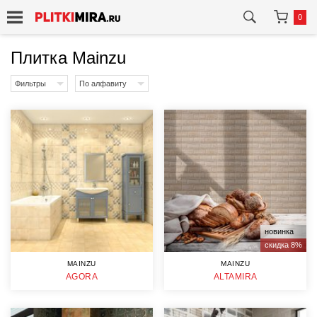
0
Плитка Mainzu
Фильтры
По алфавиту
новинка
скидка 8%
MAINZU
MAINZU
AGORA
ALTAMIRA