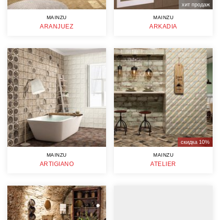
хит продаж
MAINZU
MAINZU
ARANJUEZ
ARKADIA
скидка 10%
MAINZU
MAINZU
ARTIGIANO
ATELIER