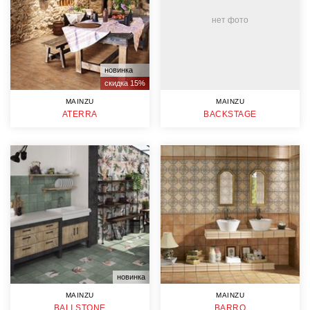
нет фото
новинка
скидка 15%
MAINZU
MAINZU
ATERRA
BACKSTAGE
новинка
MAINZU
MAINZU
BALI STONE
BARRO